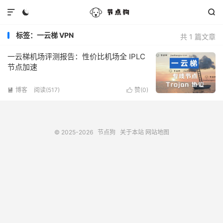



标签：一云梯 VPN
共 1 篇文章
一云梯机场评测报告：性价比机场全 IPLC
节点加速
博客
阅读(517)
赞(
0
)


© 2025-2026
节点狗
关于本站
网站地图