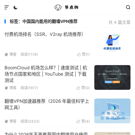



标签：中国国内能用的翻墙VPN推荐
共 4 篇文章
付费机场排名（SSR、V2ray 机场推荐）
博客
阅读(1174)
赞(
1
)


BoomCloud 机场怎么样？| 速度测试 | 机
场节点国家和地区 | YouTube 测试 | 下载
测试
博客
阅读(1617)
赞(
0
)


翻墙VPN加速器推荐（2026 年最佳科学上
网工具）
博客
阅读(2433)
赞(
4
)


为什么2026年不再推荐国内翻墙用户使用