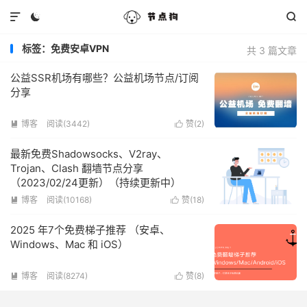



标签：免费安卓VPN
共 3 篇文章
公益SSR机场有哪些？公益机场节点/订阅
分享
博客
阅读(3442)
赞(
2
)


最新免费Shadowsocks、V2ray、
Trojan、Clash 翻墙节点分享
（2023/02/24更新）（持续更新中）
博客
阅读(10168)
赞(
18
)


2025 年7个免费梯子推荐 （安卓、
Windows、Mac 和 iOS）
博客
阅读(8274)
赞(
8
)

