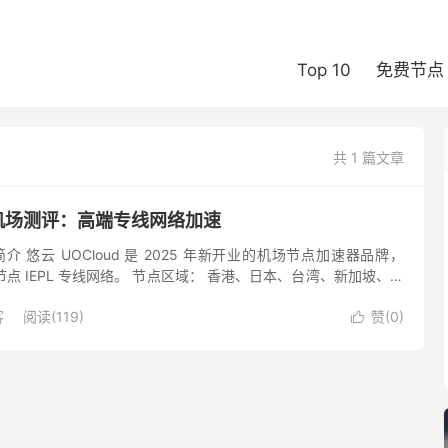
Top 10
免费节点
共 1 篇文章
d 机场测评：高端专线网络加速
场简介 悠云 UOCloud 是 2025 年新开业的机场节点加速器品牌，
，全节点 IEPL 专线网络。 节点区域： 香港、日本、台湾、新加坡、美
国、法国、荷兰 节点。 套...
客
阅读(119)
赞(
0
)
