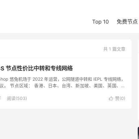
Top 10
免费节点
共 1 篇文章
S 节点性价比中转和专线网络
 Shop 悠兔机场于 2022 年运营，公网隧道中转和 IEPL 专线网络，
加密协议。 节点区域： 香港、日本、台湾、新加坡、美国、英国、印
、土耳其、阿根廷 节点。 套餐价...
客
阅读(503)
赞(
0
)
