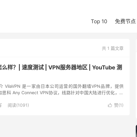
Top 10
免费节点
共 1 篇文章
怎么样？| 速度测试 | VPN服务器地区 | YouTube 测
速简介 VilaVPN 是一家由日本公司运营的国外翻墙VPN品牌，提供
和思科 Any Connect VPN协议，线路针对中国大陆进行优化，可
工作和学习需求。VilaVP...
客
阅读(1091)
赞(
1
)
