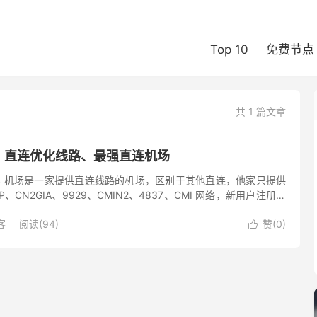
Top 10
免费节点
共 1 篇文章
测评：直连优化线路、最强直连机场
iNetS 机场是一家提供直连线路的机场，区别于其他直连，他家只提供
、CN2GIA、9929、CMIN2、4837、CMI 网络，新用户注册即
： 香港、日本、台湾、新加坡、...
客
阅读(94)
赞(
0
)
