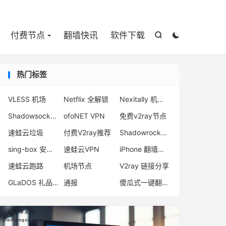

付费节点
翻墙快讯
软件下载


热门标签
VLESS 机场
Netflix 全解锁
Nexitally 机场注册
Shadowsocks V2ray 区别
ofoNET VPN
免费v2ray节点
速蛙云垃圾
付费V2ray推荐
Shadowrocket 小火箭
sing-box 安卓配置
速蛙云VPN
iPhone 翻墙软件
速蛙云跑路
机场节点
V2ray 链接分享
GLaDOS 礼品码
通报
傻瓜式一键翻墙VPN客户端