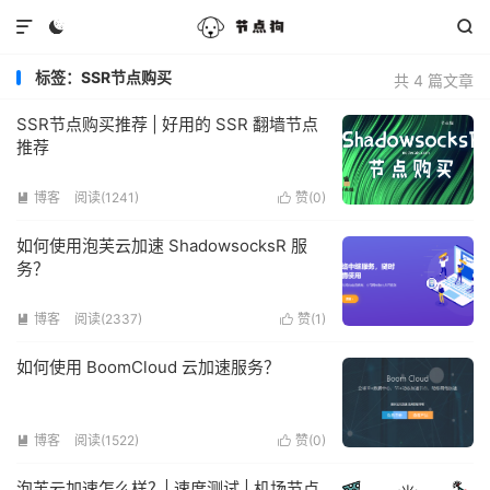



标签：SSR节点购买
共 4 篇文章
SSR节点购买推荐 | 好用的 SSR 翻墙节点
推荐
博客
阅读(1241)
赞(
0
)


如何使用泡芙云加速 ShadowsocksR 服
务？
博客
阅读(2337)
赞(
1
)


如何使用 BoomCloud 云加速服务？
博客
阅读(1522)
赞(
0
)


泡芙云加速怎么样？| 速度测试 | 机场节点