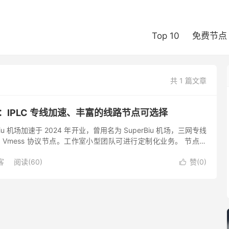
Top 10
免费节点
共 1 篇文章
测评：IPLC 专线加速、丰富的线路节点可选择
iuBiu 机场加速于 2024 年开业，曾用名为 SuperBiu 机场，三网专线
用 Vmess 协议节点。工作室小型团队可进行定制化业务。 节点区
、新加坡、美国 节...
客
阅读(60)
赞(
0
)
