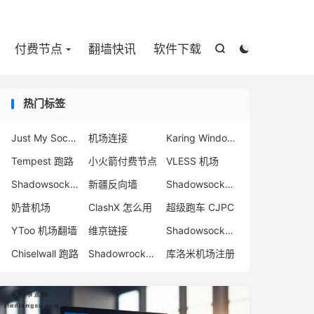

付费节点
翻墙快讯
软件下载


热门标签
Just My Socks 连不上解决方案
机场连接
Karing Windows
Tempest 跑路
小火箭付费节点
VLESS 机场
Shadowsocks 日本节点
新疆反向墙
Shadowsocks 节点
奶昔机场
ClashX 怎么用
超级跑车 CJPC
YToo 机场翻墙
维京链接
Shadowsocks 项目
Chiselwall 跑路
Shadowrocket 官网
库洛米机场注册