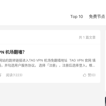
Top 10
免费节点
共 1 篇文章
VPN 机场翻墙？
站的跳转链接进入TAG VPN 机场免翻墙地址 TAG VPN 官网 填
码，并勾选用户服务协议。 选择「注册」，注册后选择登入，根据
 购买套餐 选择「购买订阅」，年付有一定程度优...
客
阅读(1223)
赞(
0
)
