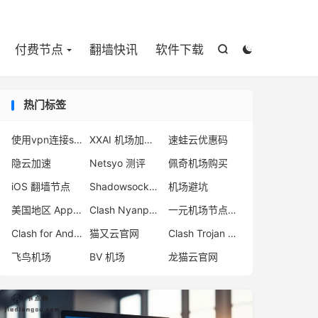

付费节点
翻墙快讯
软件下载


热门标签
使用vpn连接steam
XXAI 机场加速器
速蛙云优惠码
隐云加速
Netsyo 测评
佩奇机场购买
iOS 翻墙节点
Shadowsocks org
机场避坑
美国地区 App Store
Clash Nyanpasu
一元机场节点变少
Clash for Android 官网下载
猫又云官网
Clash Trojan 订阅
飞鸟机场
BV 机场
龙猫云官网