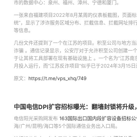
市的数据中心：泉州、福州、漳州、宁德和厦门。
一张来自福建项目2022年8月某周的仪表板截图，页面
统”，显示了涉诈服务区域分布、拦截信息、拦截网址排
等信息。
几份文件还提到了一个在江苏的项目。积至公司与地方当
诈骗 。通信记录显示，公安厅对于允许积至公司创建一
于让其将工具部署在现有基础设施上 。一个名为“江苏南京
月投入运行，而“江苏反诈项目”似乎已于2024年3月15
原文：
https://t.me/vps_xhq/749
中国电信DPI扩容招标曝光：翻墙封锁将升级
电信阳光采购网发布
163国际出口国内段扩容设备招标
海/广州/昆明/海口等5个国际通信业务出入口局。