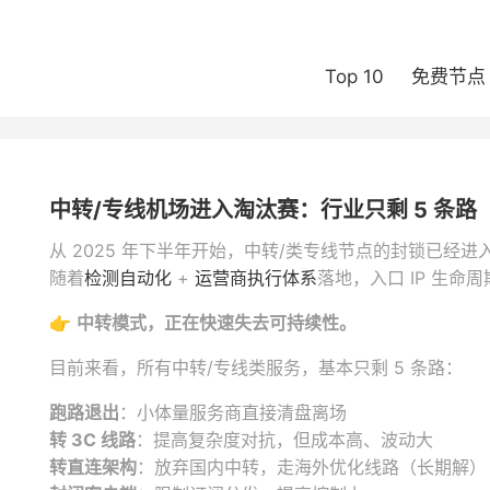
Top 10
免费节点
中转/专线机场进入淘汰赛：行业只剩 5 条路
从 2025 年下半年开始，中转/类专线节点的封锁已经
随着
检测自动化
+
运营商执行体系
落地，入口 IP 生命
👉
中转模式，正在快速失去可持续性。
目前来看，所有中转/专线类服务，基本只剩 5 条路：
跑路退出
：小体量服务商直接清盘离场
转 3C 线路
：提高复杂度对抗，但成本高、波动大
转直连架构
：放弃国内中转，走海外优化线路（长期解）