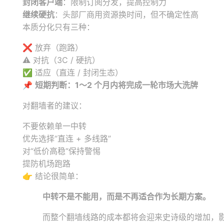
封闭客户端
：限制订阅分发，提高控制力
继续硬抗
：头部厂商用资源换时间，但不确定性高
本质分化只有三种：
❌ 放弃（跑路）
⚠️ 对抗（3C / 硬抗）
✅ 适应（直连 / 封闭生态）
📌
短期判断：1～2 个月内将完成一轮市场大洗牌
对翻墙者的建议：
不要依赖单一中转
优先选择“直连 + 多线路”
对“低价高稳”保持警惕
提防机场跑路
👉 结论很简单：
中转不是不能用，而是不再适合作为长期方案。
而整个翻墙线路的成本都将会迎来史诗级的增加，