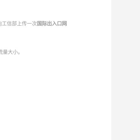
？
向工信部上传一次
国际出入口网
流量大小。