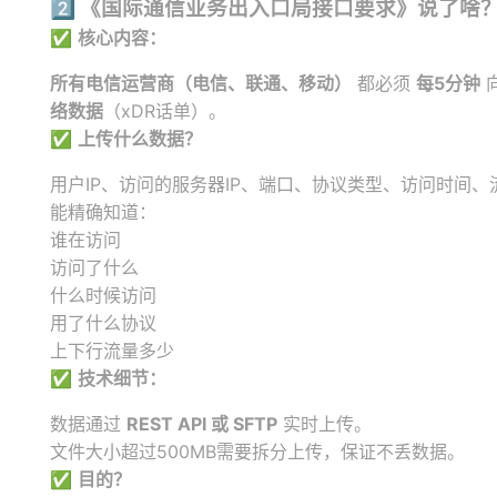
2️⃣
《国际通信业务出入口局接口要求》说了啥
✅
核心内容：
所有电信运营商（电信、联通、移动）
都必须
每5分钟
络数据
（xDR话单）。
✅
上传什么数据？
用户IP、访问的服务器IP、端口、协议类型、访问时间、
能精确知道：
谁在访问
访问了什么
什么时候访问
用了什么协议
上下行流量多少
✅
技术细节：
数据通过
REST API 或 SFTP
实时上传。
文件大小超过500MB需要拆分上传，保证不丢数据。
✅
目的？