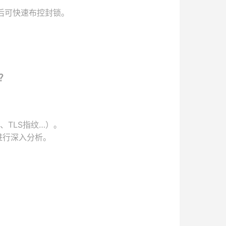
后可快速布控封锁。
？
、TLS指纹…）。
进行深入分析。