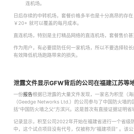
连机场。
日后存续的中转机场，套餐价格多半也是十分高昂的存在，而
￥20+ 就可以覆盖的每月成本。
直连机场，特别是主打精品网络的直连机场，套餐售价甚
作为用户，有必要提防任何一家机场，所以不要选择较长
有效降低机场跑路带来的损失。
泄露文件显示GFW背后的公司在福建江苏等
一份
报告
根据已泄露的大量文件发现，一家名为积至（海
（Geedge Networks Ltd.）的公司参与了中国防
括“中国防火墙之父”方滨兴。这是首次有直接证据证明省
记录显示，积至公司2022年开始在福建省进行一个省级
中，这个试点项目没有代号，仅被称为“福建项目” 。该