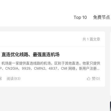
Top 10
免费节点
共 1 篇文章
测评：直连优化线路、最强直连机场
iNetS 机场是一家提供直连线路的机场，区别于其他直连，他家只提供
、CN2GIA、9929、CMIN2、4837、CMI 网络，新用户注册即
： 香港、日本、台湾、新加坡、...
客
阅读(93)
赞(
0
)
