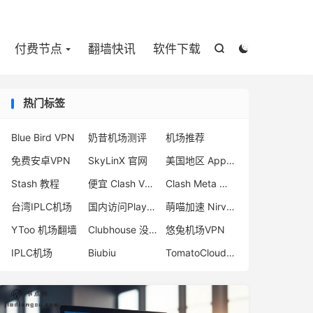

付费节点
翻墙快讯
软件下载


热门标签
Blue Bird VPN
奶昔机场测评
机场推荐
免费安卓VPN
SkyLinX 官网
美国地区 App Store
Stash 教程
便宜 Clash VPN推荐
Clash Meta 客户端
台湾IPLC机场
国内访问Play商店
萌喵加速 Nirvana
YToo 机场翻墙
Clubhouse 没声音
悠兔机场VPN
IPLC机场
Biubiu
TomatoCloud 机场