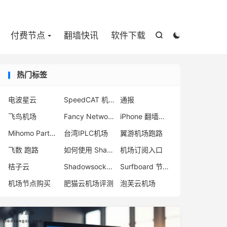

付费节点
翻墙快讯
软件下载


热门标签
电波星云
SpeedCAT 机场
通报
飞鸟机场
Fancy Network 机场
iPhone 翻墙软件
Mihomo Party 下载
台湾IPLC机场
翼游机场跑路
飞数 跑路
如何使用 Shadowsocks 订阅
机场订阅入口
桔子云
Shadowsocks 机场排名
Surfboard 节点推荐
机场节点购买
肥猫云机场评测
泡芙云机场