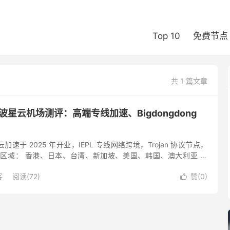
Top 10
免费节点
共 1 篇文章
a 电波星云机场测评：高端专线加速、Bigdongdong
星云加速于 2025 年开业，IEPL 专线网络跨境，Trojan 协议节点，
点区域： 香港、日本、台湾、新加坡、美国、韩国、澳大利亚 节
点： 访问官网和评测页了解更多。 因...
客
阅读(72)
赞(
0
)
