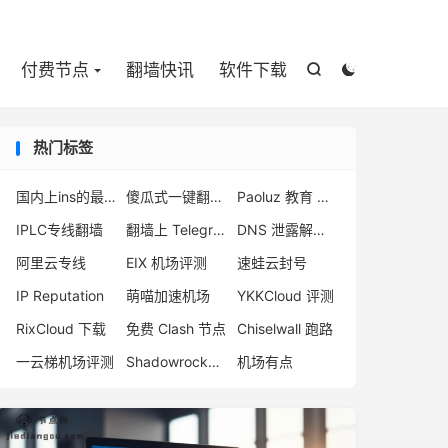

付费节点
翻墙快讯
软件下载


热门标签
国内上ins的最新方法
傻瓜式一键翻墙VPN客户端
Paoluz 教育 优惠
IPLC专线翻墙
翻墙上 Telegram
DNS 泄露解决方案
阿里云专线
EIX 机场评测
速蛙云封号
IP Reputation
萌喵加速机场
YKKCloud 评测
RixCloud 下载
免费 Clash 节点
Chiselwall 跑路
一云梯机场评测
Shadowrocket 机场
机场有点