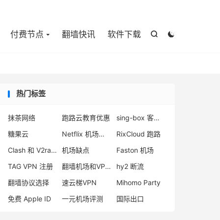

付费节点
翻墙快讯
软件下载


热门标签
抹茶网络
跑路云教育优惠
sing-box 客户端配置
糖果云
Netflix 机场推荐
RixCloud 跑路
Clash 和 V2ray 耗电
机场缺点
Faston 机场
TAG VPN 注册
翻墙机场和VPN区别
hy2 断流
翻墙协议选择
速云梯VPN
Mihomo Party
免费 Apple ID
一元机场评测
国际出口