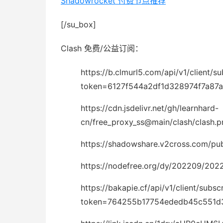
Shadowrocket 付费节点推荐
[/su_box]
Clash 免费/公益订阅：
https://b.clmurl5.com/api/v1/client/s
token=6127f544a2df1d328974f7a87
https://cdn.jsdelivr.net/gh/learnhard-
cn/free_proxy_ss@main/clash/clash.p
https://shadowshare.v2cross.com/pu
https://nodefree.org/dy/202209/202
https://bakapie.cf/api/v1/client/subsc
token=764255b17754ededb45c551d3