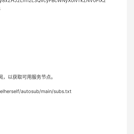
HM6Ly8xZHJ2Lm1zL3QvcyFBcWNyX0lvTkZNV0FlX2
8
。
阅，以获取可用服务节点。
elherself/autosub/main/subs.txt