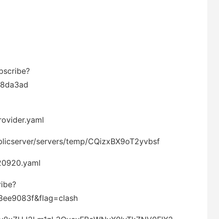
ubscribe?
a8da3ad
rovider.yaml
blicserver/servers/temp/CQizxBX9oT2yvbsf
20920.yaml
ribe?
ee9083f&flag=clash