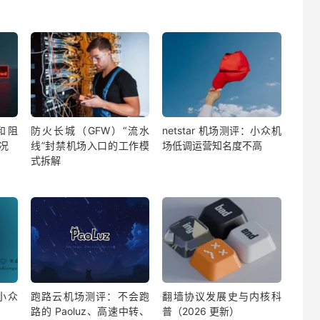
和阻
防火长城（GFW）“流水
netstar 机场测评：小众机
况
线”封禁机场入口的工作模
场低调运营知名度不高
式拆解
小众
跑路云机场测评：不会跑
翻墙协议发展史与内核科
路的 Paoluz、高速中转、
普（2026 更新）