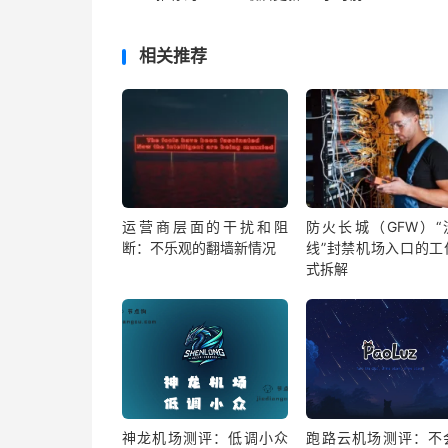
相关推荐
运营商层面的干扰和阻
防火长城（GFW）“
断：不乐观的翻墙新情况
线”封禁机场入口的工
式拆解
神龙机场测评：低调小众
跑路云机场测评：不