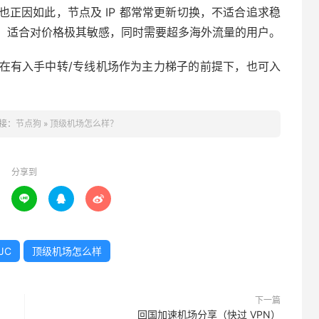
正因如此，节点及 IP 都常常更新切换，不适合追求稳
，适合对价格极其敏感，同时需要超多海外流量的用户。
在有入手中转/专线机场作为主力梯子的前提下，也可入
接：
节点狗
»
顶级机场怎么样？
分享到



JC
顶级机场怎么样
下一篇
回国加速机场分享（快过 VPN）