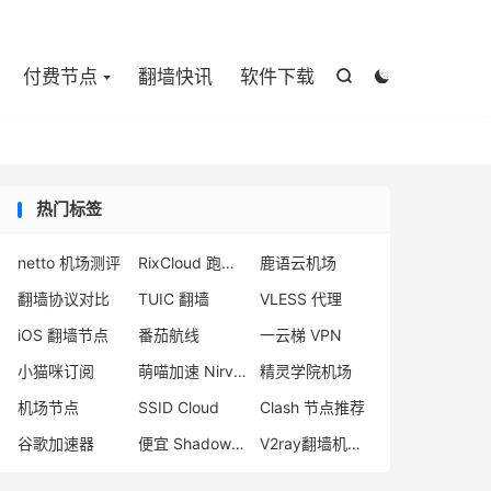

付费节点
翻墙快讯
软件下载


热门标签
netto 机场测评
RixCloud 跑路原因
鹿语云机场
翻墙协议对比
TUIC 翻墙
VLESS 代理
iOS 翻墙节点
番茄航线
一云梯 VPN
小猫咪订阅
萌喵加速 Nirvana
精灵学院机场
机场节点
SSID Cloud
Clash 节点推荐
谷歌加速器
便宜 Shadowsocks 购买
V2ray翻墙机场推荐