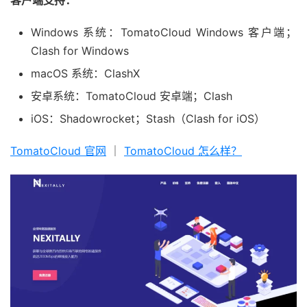
客户端支持：
Windows 系统：TomatoCloud Windows 客户端；
Clash for Windows
macOS 系统：ClashX
安卓系统：TomatoCloud 安卓端；Clash
iOS：Shadowrocket；Stash（Clash for iOS）
TomatoCloud 官网
｜
TomatoCloud 怎么样？