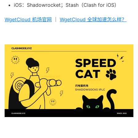
iOS：Shadowrocket；Stash（Clash for iOS）
WgetCloud 机场官网
｜
WgetCloud 全球加速怎么样？