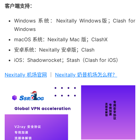
客户端支持：
Windows 系统：Nexitally Windows版；Clash for
Windows
macOS 系统：Nexitally Mac 版；ClashX
安卓系统：Nexitally 安卓版；Clash
iOS：Shadowrocket；Stash（Clash for iOS）
Nexitally 机场官网
｜
Nexitally 奶昔机场怎么样？