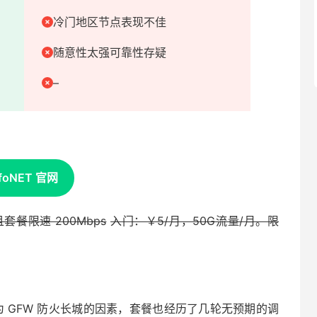
冷门地区节点表现不佳
随意性太强可靠性存疑
–
foNET 官网
餐限速 200Mbps
入门：￥5/月，50G流量/月。限
因为 GFW 防火长城的因素，套餐也经历了几轮无预期的调