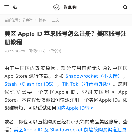



当前位置：
节点狗
博客
正文


美区 Apple ID 苹果账号怎么注册？美区账号注
册教程
2022-06-29
阅读(1117)
评论(0)
由于中国国内政策原因，部分应用可能无法通过中国区
App Store 进行下载，比如
Shadowrocket（小火箭）
，
Stash（Clash for iOS）
，
Tik Tok（抖音海外版）
。这时
候你就需要一个美区Apple ID，登录美国地区 App
Store，本教程会教你如何快速注册一个美区Apple ID。如
果嫌麻烦，可以试试如何
国内Apple ID转区
或者，你也可以直接购买已经有小火箭的成品美区账号，查
看：
美区Apple ID 及 Shadowrocket 翻墙软购买渠道汇总