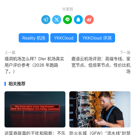
分享到





Reality 机场
YKKCloud
YKKCloud 评测
上一篇
下一篇
墙洞机场怎么样？Dler 机场真实
鹿语云机场评测：高端专线、家
用户评价参考（2026 年跑路
宽节点、低倍率节点、性价比机
了。）
场
相关推荐
运营商层面的干扰和阻断：不乐
防火长城（GFW）“流水线”封禁