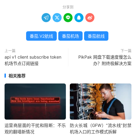
分享到





番茄.V2航线
番茄机场
番茄航线
上一篇
下一篇
api v1 client subscribe token
PikPak 网盘下载速度慢怎么
机场节点订阅链接
办？附终极解决方案
相关推荐
运营商层面的干扰和阻断：不乐
防火长城（GFW）“流水线”封禁
观的翻墙新情况
机场入口的工作模式拆解