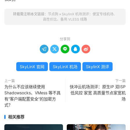
转载需注明本文链接：
节点狗
»
SkylinX 机场测评：便宜专线机场、
高性价比、备用 VLESS 线路
分享到





SkyLinX 官网
SkyLinX 机场
SkylinX 测评
上一篇
下一篇
为什么不应该继续使用
快冲云机场测评：原生IP 双ISP
Shadowsocks、VMess 等不具
低风控 家宽 高质量节点家宽机
有“客户端配置安全”的加密方
场
式？
相关推荐