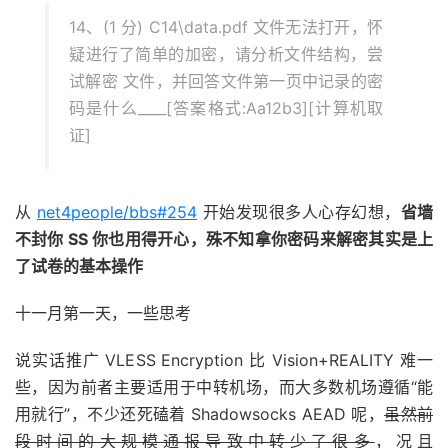
14、(1 分) C14\data.pdf 文件无法打开，怀
疑进行了简单的加密，请分析文件结构，尝
试解密 文件，并回答文件第一页中记录的密
码是什么____[答案格式:Aa12b3][计算机取
证]
从
net4people/bbs#254
开始发现很多人心存幻想，
省墙
不封你 SS 你也用得开心，殊不知拿你密码来解密其实是上
了试卷的基本操作
十一月第一天，一些思考
说实话推广 VLESS Encryption 比 Vision+REALITY 难一
些，因为前者主要适用于中转机场，而大多数机场遵循“能
用就行”，不少还死磕着 Shadowsocks AEAD 呢，
虽然前
段时间的大规模通报导致中转少了很多
，况且