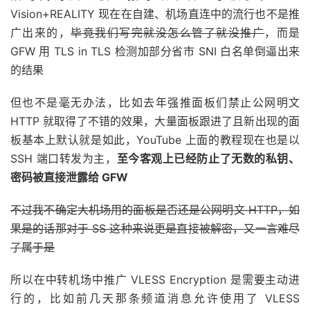
Vision+REALITY 现在在自建、机场直连中的流行也不是推
广出来的，
毕竟我们写完就没怎么管了就没推广
，而是
GFW 用 TLS in TLS 检测加部分省市 SNI 白名单倒逼出来
的结果
但也不是毫无办法，比如去年强推面板们禁止公网明文
HTTP 就取得了不错的效果，大量面板跟进了且新出现的面
板基本上默认就是如此，YouTube 上面的教程现在也是以
SSH 端口转发为主，
至今客观上已经防止了无数的私钥、
密码被直接泄露给 GFW
不过我不确定大机场用的面板是否还是公网明文 HTTP，如
果是的话那对于 SS 这种来说更是直接被解密，又一言难尽
了属于是
所以在中转机场中推广 VLESS Encryption 是需要主动进
行的，比如前几天那条频道消息允许使用了 VLESS