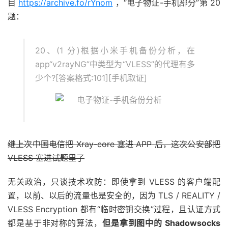
目
https://archive.fo/rYnom
，“电子物证-手机部分”第 20
题：
20、(1 分)根据小米手机备份分析，在
app“v2rayNG”中类型为“VLESS”的代理有多
少个?[答案格式:101][手机取证]
继上次中国电信把 Xray-core 塞进 APP 后，这次公安部把
VLESS 塞进试题里了
无关政治，只谈技术攻防：即使拿到 VLESS 的客户端配
置，以前、以后的流量也是安全的，因为 TLS / REALITY /
VLESS Encryption 都有“临时密钥交换”过程，且认证方式
都是基于非对称的算法，
但是拿到图中的 Shadowsocks