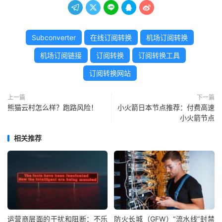





Subconverter
在线订阅转换
机场订阅转换
机场订阅链接
订阅转换
订阅转换工具
订阅转换网站
上一篇
下一篇
熊猫云村怎么样？跑路风险！
小火箭日本节点推荐：付费高速
小火箭节点
相关推荐
运营商层面的干扰和阻断：不乐
防火长城（GFW）“流水线”封禁